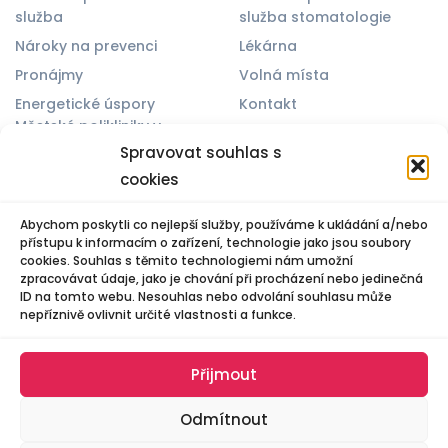
služba
služba stomatologie
Nároky na prevenci
Lékárna
Pronájmy
Volná místa
Energetické úspory
Kontakt
Městské polikliniky v
Zásady cookies (EU)
Otrokovicích
Spravovat souhlas s
Spravovat souhlas
cookies
Abychom poskytli co nejlepší služby, používáme k ukládání a/nebo
přístupu k informacím o zařízení, technologie jako jsou soubory
cookies. Souhlas s těmito technologiemi nám umožní
© 2025 Všechna práva vyhrazena. Vytvořil Michael Bíreš
zpracovávat údaje, jako je chování při procházení nebo jedinečná
ID na tomto webu. Nesouhlas nebo odvolání souhlasu může
nepříznivě ovlivnit určité vlastnosti a funkce.
Přijmout
Odmítnout