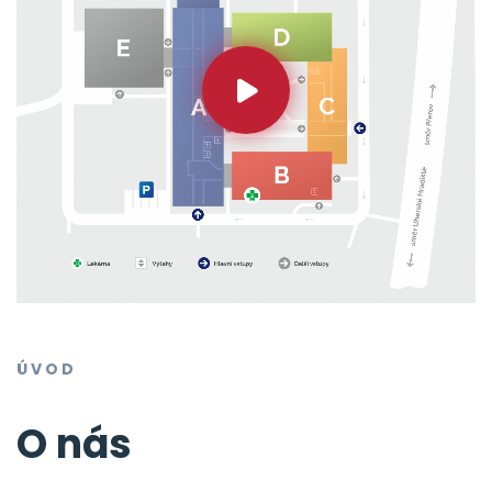
ÚVOD
O nás