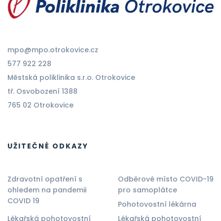
mpo@mpo.otrokovice.cz
577 922 228
Městská poliklinika s.r.o. Otrokovice
tř. Osvobození 1388
765 02 Otrokovice
UŽITEČNÉ ODKAZY
Zdravotní opatření s
Odběrové místo COVID-19
ohledem na pandemii
pro samoplátce
COVID 19
Pohotovostní lékárna
Lékařská pohotovostní
Lékařská pohotovostní