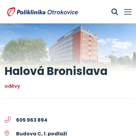
Halová Bronislava
oděvy
605 963 894
Budova C, 1. podlaží