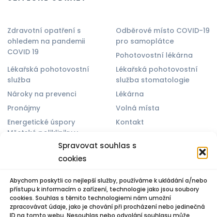
Zdravotní opatření s
Odběrové místo COVID-19
ohledem na pandemii
pro samoplátce
COVID 19
Pohotovostní lékárna
Lékařská pohotovostní
Lékařská pohotovostní
služba
služba stomatologie
Nároky na prevenci
Lékárna
Pronájmy
Volná místa
Energetické úspory
Kontakt
Městské polikliniky v
Zásady cookies (EU)
Otrokovicích
Spravovat souhlas s
Spravovat souhlas
cookies
Abychom poskytli co nejlepší služby, používáme k ukládání a/nebo
přístupu k informacím o zařízení, technologie jako jsou soubory
cookies. Souhlas s těmito technologiemi nám umožní
© 2025 Všechna práva vyhrazena. Vytvořil Michael Bíreš
zpracovávat údaje, jako je chování při procházení nebo jedinečná
ID na tomto webu. Nesouhlas nebo odvolání souhlasu může