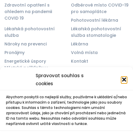
Zdravotní opatření s
Odběrové místo COVID-19
ohledem na pandemii
pro samoplátce
COVID 19
Pohotovostní lékárna
Lékařská pohotovostní
Lékařská pohotovostní
služba
služba stomatologie
Nároky na prevenci
Lékárna
Pronájmy
Volná místa
Energetické úspory
Kontakt
Městské polikliniky v
Zásady cookies (EU)
Otrokovicích
Spravovat souhlas s
Spravovat souhlas
cookies
Abychom poskytli co nejlepší služby, používáme k ukládání a/nebo
přístupu k informacím o zařízení, technologie jako jsou soubory
cookies. Souhlas s těmito technologiemi nám umožní
© 2025 Všechna práva vyhrazena. Vytvořil Michael Bíreš
zpracovávat údaje, jako je chování při procházení nebo jedinečná
ID na tomto webu. Nesouhlas nebo odvolání souhlasu může
nepříznivě ovlivnit určité vlastnosti a funkce.