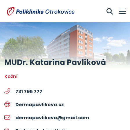
MUDr. Katarína Pavlíková
kožní
731 795 777
Dermapavlikova.cz
dermapavlikova@gmail.com