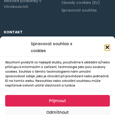
Městské polikliniky v
Zásady cookies (EU)
Otrokovicích
Spravovat souhlas
KONTAKT
Spravovat souhlas s
cookies
Městská poliklinika s.r.o. Otrokovice
tř. Osvobození 1388
765 02 Otrokovice
Abychom poskytli co nejlepší služby, používáme k ukládání a/nebo
přístupu k informacím o zařízení, technologie jako jsou soubory
cookies. Souhlas s těmito technologiemi nám umožní
mpo@mpo.otrokovice.cz
zpracovávat údaje, jako je chování při procházení nebo jedinečná
ID na tomto webu. Nesouhlas nebo odvolání souhlasu může
577 922 228
nepříznivě ovlivnit určité vlastnosti a funkce.
Přijmout
Odmítnout
© 2023 Všechna práva vyhrazena