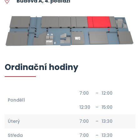
Budova A, 4. podlaží
Ordinační hodiny
7:00
–
12:00
Pondělí
12:30
–
15:00
Úterý
7:00
–
13:30
Středa
7:00
–
13:30