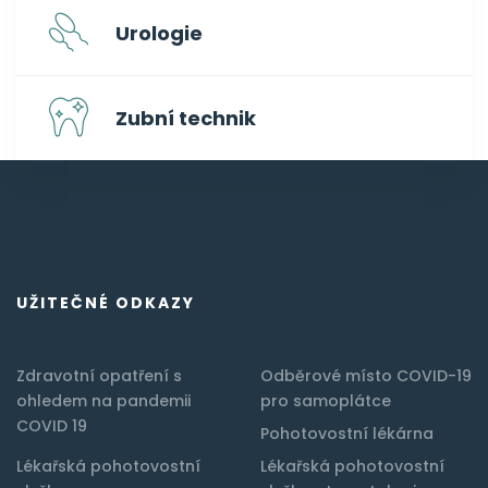
Urologie
Zubní technik
UŽITEČNÉ ODKAZY
Zdravotní opatření s
Odběrové místo COVID-19
ohledem na pandemii
pro samoplátce
COVID 19
Pohotovostní lékárna
Lékařská pohotovostní
Lékařská pohotovostní