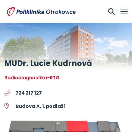
MUDr. Lucie Kudrnová
radiodiagnostika-RTG
724 217 127
Budova A, 1. podlaží