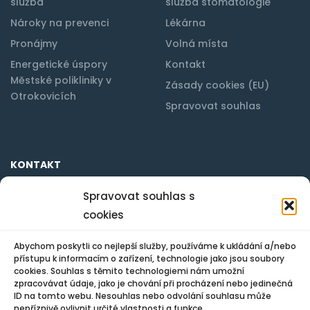
služba
služba stomatologie
Nároky na prevenci
Lékárna
Pronájmy
Volná místa
Energetické úspory
Kontakt
Městské polikliniky v
Zásady cookies (EU)
Otrokovicích
Spravovat souhlas
KONTAKT
Spravovat souhlas s
cookies
Městská poliklinika s.r.o. Otrokovice
tř. Osvobození 1388
765 02 Otrokovice
Abychom poskytli co nejlepší služby, používáme k ukládání a/nebo
přístupu k informacím o zařízení, technologie jako jsou soubory
cookies. Souhlas s těmito technologiemi nám umožní
mpo@mpo.otrokovice.cz
zpracovávat údaje, jako je chování při procházení nebo jedinečná
ID na tomto webu. Nesouhlas nebo odvolání souhlasu může
577 922 228
nepříznivě ovlivnit určité vlastnosti a funkce.