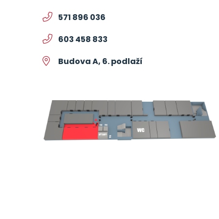
571 896 036
603 458 833
Budova A, 6. podlaží