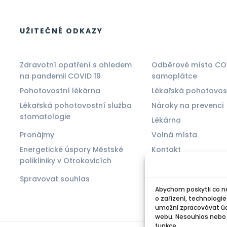
UŽITEČNÉ ODKAZY
Zdravotní opatření s ohledem
Odběrové místo CO
na pandemii COVID 19
samoplátce
Pohotovostní lékárna
Lékařská pohotovos
Lékařská pohotovostní služba
Nároky na prevenci
stomatologie
Lékárna
Pronájmy
Volná místa
Energetické úspory Městské
Kontakt
polikliniky v Otrokovicích
Zásady cookies (EU
Spravovat souhlas
Abychom poskytli co ne
o zařízení, technologi
umožní zpracovávat úda
webu. Nesouhlas nebo o
funkce.