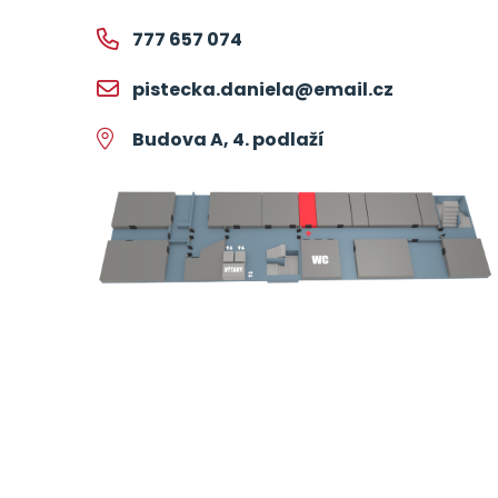
777 657 074
pistecka.daniela@email.cz
Budova A, 4. podlaží