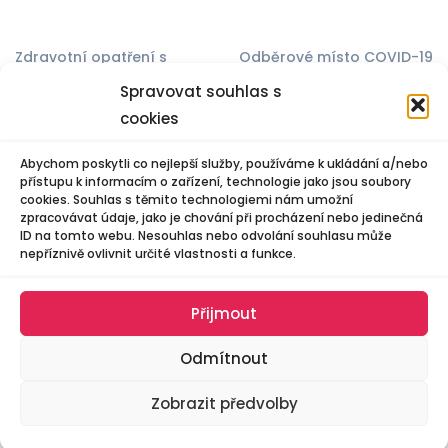
Zdravotní opatření s
Odběrové místo COVID-19
ohledem na pandemii
pro samoplátce
Spravovat souhlas s
COVID 19
Pohotovostní lékárna
cookies
Lékařská pohotovostní
Lékařská pohotovostní
služba
služba stomatologie
Abychom poskytli co nejlepší služby, používáme k ukládání a/nebo
přístupu k informacím o zařízení, technologie jako jsou soubory
Nároky na prevenci
Lékárna
cookies. Souhlas s těmito technologiemi nám umožní
Pronájmy
Volná místa
zpracovávat údaje, jako je chování při procházení nebo jedinečná
ID na tomto webu. Nesouhlas nebo odvolání souhlasu může
Energetické úspory
Kontakt
nepříznivě ovlivnit určité vlastnosti a funkce.
Městské polikliniky v
Zásady cookies (EU)
Otrokovicích
Spravovat souhlas
Přijmout
Odmítnout
Zobrazit předvolby
© 2025 Všechna práva vyhrazena. Vytvořil Michael Bíreš