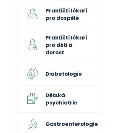
Praktičtí lékaři
pro dospělé
Praktičtí lékaři
pro děti a
dorost
Diabetologie
Dětská
psychiatrie
Gastroenterologie