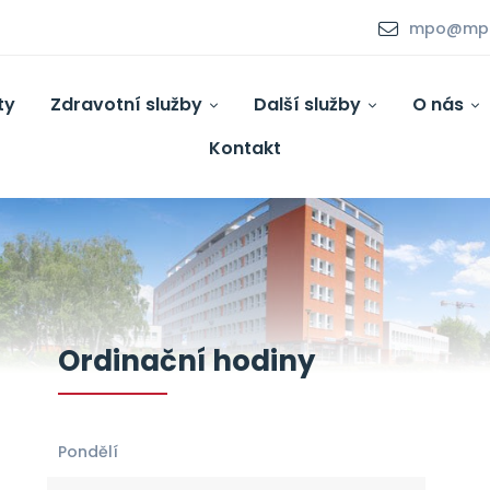
mpo@mpo.
ty
Zdravotní služby
Další služby
O nás
Kontakt
Ordinační hodiny
Pondělí