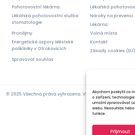
Pohotovostní lékárna
Lékařská pohotovos
Lékařská pohotovostní služba
Nároky na prevenci
stomatologie
Lékárna
Pronájmy
Volná místa
Energetické úspory Městské
Kontakt
polikliniky v Otrokovicích
Zásady cookies (EU
Spravovat souhlas
Abychom poskytli co ne
© 2025 Všechna práva vyhrazena. Vytvořil Michael Bíreš
o zařízení, technologi
umožní zpracovávat úda
webu. Nesouhlas nebo o
funkce.
Přijmout