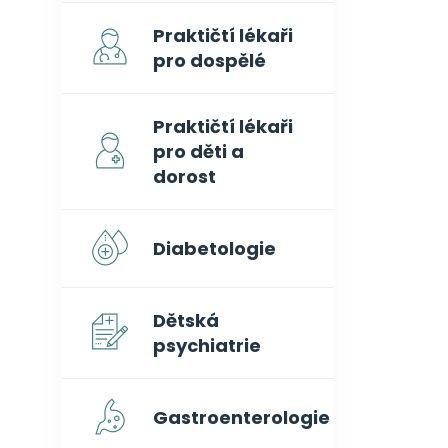
Praktičtí lékaři
pro dospělé
Praktičtí lékaři
pro děti a
dorost
Diabetologie
Dětská
psychiatrie
Gastroenterologie