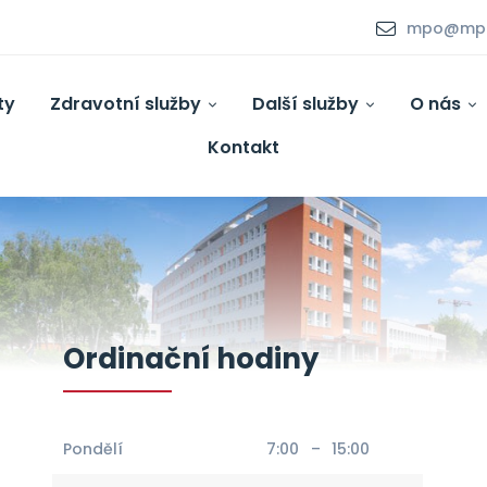
mpo@mpo.
ty
Zdravotní služby
Další služby
O nás
Kontakt
Ordinační hodiny
Pondělí
7:00
–
15:00