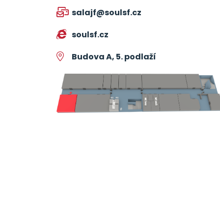
salajf@soulsf.cz
soulsf.cz
Budova A, 5. podlaží