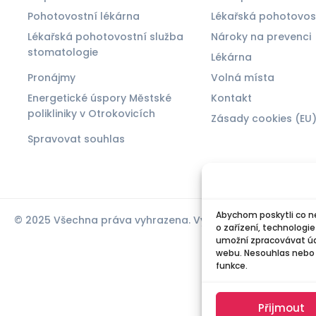
Pohotovostní lékárna
Lékařská pohotovos
Lékařská pohotovostní služba
Nároky na prevenci
stomatologie
Lékárna
Pronájmy
Volná místa
Energetické úspory Městské
Kontakt
polikliniky v Otrokovicích
Zásady cookies (EU
Spravovat souhlas
Abychom poskytli co ne
© 2025 Všechna práva vyhrazena. Vytvořil Michael Bíreš
o zařízení, technologi
umožní zpracovávat úda
webu. Nesouhlas nebo o
funkce.
Přijmout